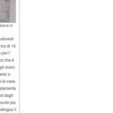
sland of
sudovest
anza di 15
 per l'
co che è
gli scavi.
elia' o
e le case
uatamente
si dagli
 punto più
istingue il