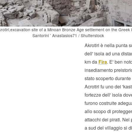
rotiri,excavation site of a Minoan Bronze Age settlement on the Greek i
Santorini ' Anastasios71 / Shutterstock
Akrotiri è nella punta 
dell' isola ad una dist
km da
Fira
. E' ben noto
insediamento preistori
stato scoperto durante 
Acrotiri fu uno dei 'kast
fortezze dell' isola dov
furono costruite adeg
allo scopo di protegger
attacchi dei pirati. Nel
a sud del villaggio si d