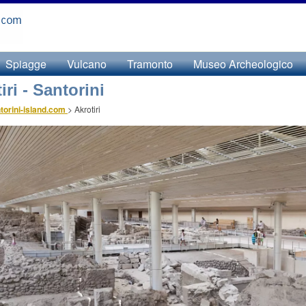
Spiagge
Vulcano
Tramonto
Museo Archeologico
iri - Santorini
torini-island.com
>
Akrotiri