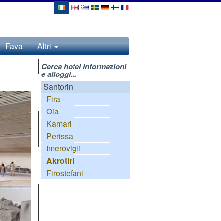
Fava
Altri
Cerca hotel Informazioni
e alloggi...
Santorini
Fira
Oia
Kamari
Perissa
Imerovigli
Akrotiri
Firostefani