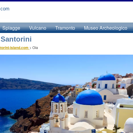
Spiagge
Vulcano
Tramonto
Museo Archeologico
 Santorini
torini-island.com
>
Oia