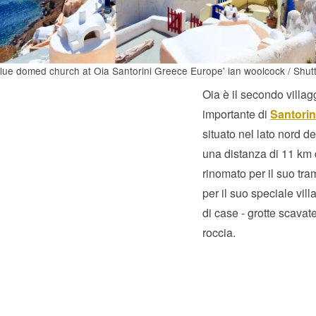
lue domed church at Oia Santorini Greece Europe' ian woolcock / Shut
Oia è il secondo villag
importante di
Santorin
situato nel lato nord de
una distanza di 11 km
rinomato per il suo tra
per il suo speciale villa
di case - grotte scavat
roccia.