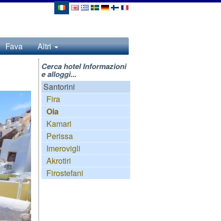
Fava
Altri
Cerca hotel Informazioni
e alloggi...
Santorini
Fira
Oia
Kamari
Perissa
Imerovigli
Akrotiri
Firostefani