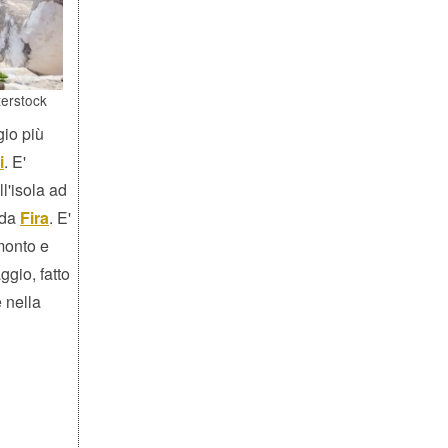
terstock
gio più
i
. E'
ll'isola ad
 da
Fira
. E'
monto e
ggio, fatto
e nella