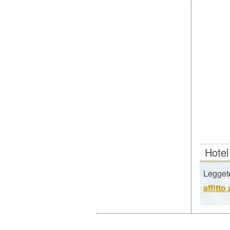
Hotel
Leggete
affitto